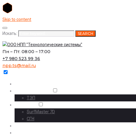
Skip to content
Искать:
SEARCH
Пн – Пт: 08:00 – 17:00
+7 980 523 99 36
npp.ts@mail.ru
Главная
О предприятии
ТЭП
Проекты
SurfMaster 7D
СГН
Наши проекты
Комплексный инжиниринг