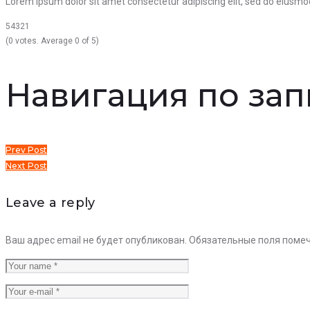
Lorem ipsum dolor sit amet consectetur adipiscing elit, sed do eiusmo
5
4
3
2
1
(
0 votes
. Average
0
of 5)
Навигация по за
Prev Post
Next Post
Leave a reply
Ваш адрес email не будет опубликован.
Обязательные поля поме