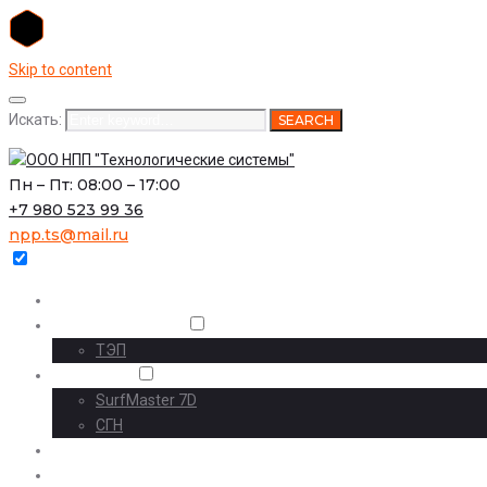
Skip to content
Искать:
SEARCH
Пн – Пт: 08:00 – 17:00
+7 980 523 99 36
npp.ts@mail.ru
Главная
О предприятии
ТЭП
Проекты
SurfMaster 7D
СГН
Наши проекты
Комплексный инжиниринг