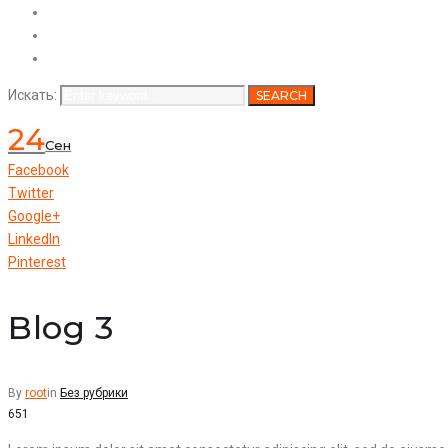
Услуги
Продукция
Вакансии
Искать:
SEARCH
24
Сен
Facebook
Twitter
Google+
LinkedIn
Pinterest
Blog 3
By
root
in
Без рубрики
651